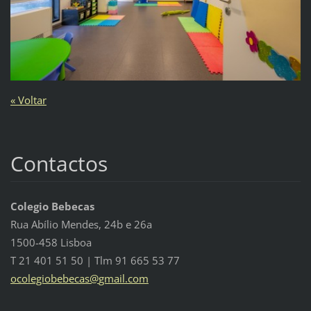
« Voltar
Contactos
Colegio Bebecas
Rua Abílio Mendes, 24b e 26a
1500-458 Lisboa
T 21 401 51 50 | Tlm 91 665 53 77
ocolegio
bebecas@
gmail.co
m