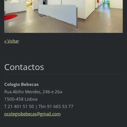
« Voltar
Contactos
Colegio Bebecas
Rua Abílio Mendes, 24b e 26a
1500-458 Lisboa
T 21 401 51 50 | Tlm 91 665 53 77
ocolegio
bebecas@
gmail.co
m