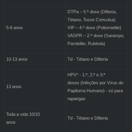
DTPa – 5.ª dose (Difteria,
Tétano, Tosse Convulsa)
5-6 anos
VIP – 4.ª dose (Poliomielite)
VASPR – 2.ª dose (Sarampo,
Parotidite, Rubéola)
10-13 anos
Td - Tétano e Difteria
HPV* - 1.ª, 2,ª e 3.ª
doses (Infeções por Vírus do
13 anos
Papiloma Humano) - só para
raparigas
Toda a vida 10/10
Td - Tétano e Difteria
anos