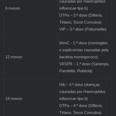
causadas por
Haemophilus
6 meses
influenzae
tipo b)
DTPa – 3.ª dose (Difteria,
Tétano, Tosse Convulsa)
VIP – 3.ª dose (Poliomielite)
MenC - 1.ª dose (meningites
e septicemias causadas pela
12 meses
bactéria meningococo)
VASPR – 1.ª dose (Sarampo,
Parotidite, Rubéola)
Hib – 4.ª dose (doenças
causadas por
Haemophilus
18 meses
influenzae
tipo b)
DTPa – 4.ª dose (Difteria,
Tétano, Tosse Convulsa)